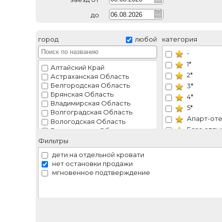
до
город
любой
категория
-
1*
Алтайский Край
2*
Астраханская Область
Белгородская Область
3*
Брянская Область
4*
Владимирская Область
5*
Волгоградская Область
Апарт-от
Вологодская Область
База отды
Воронежская Область
Ивановская Область
Гостевой 
Фильтры
Иркутская Область
Гостиница
дети на отдельной кровати
Калининградская Область
Курортны
нет остановки продажи
Калужская Область
мгновенное подтверждение
Мини-оте
Камчатский Край
Отель
Карачаево-Черкесская Республика
Кемеровская Область
Пансиона
Краснодарский Край
Санатори
Крым
СКК
Ленинградская Область