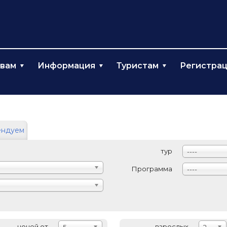
твам
Информация
Туристам
Регистра
ендуем
тур
----
Программа
----
ночей от
взрослых