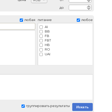
RUB
до
любая
питание
любое
AI
BB
FB
FBT
HB
RO
UAI
группировать результаты
Искать