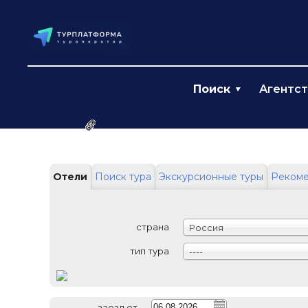
Поиск
Агентс
Ссылка на эту страницу
Отели
Поиск тура
Экскурсионные туры
Реком
страна
Россия
тип тура
----
заезд от