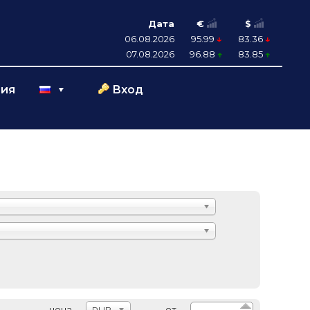
Дата
€
$
06.08.2026
95.99
83.36
07.08.2026
96.88
83.85
ция
Вход
цена
от