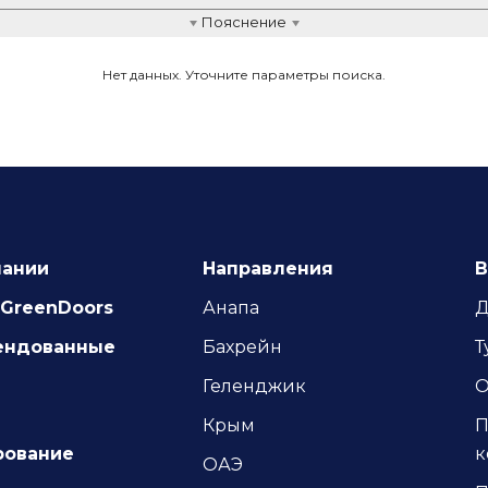
Пояснение
Нет данных. Уточните параметры поиска.
уем
й
онный
пании
Направления
В
GreenDoors
Анапа
Д
ендованные
Бахрейн
Т
Геленджик
О
Крым
П
рование
к
ОАЭ