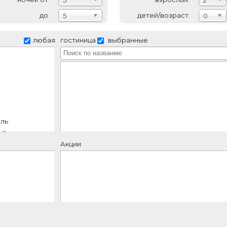
5
2
до
детей/возраст
5
0
любая
гостиница
выбранные
ель
ха
дом
Акции
й отель
ль
т
й