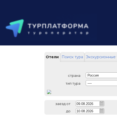
Отели
Поиск тура
Экскурсионные 
страна
Россия
тип тура
----
заезд от
до