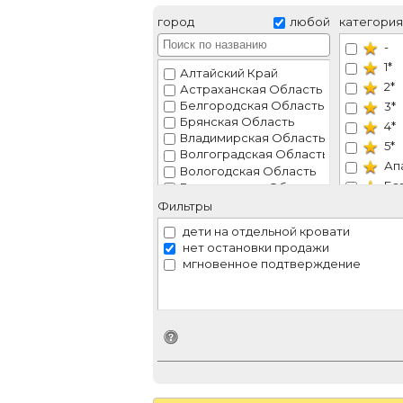
город
любой
категория
-
1*
Алтайский Край
2*
Астраханская Область
Белгородская Область
3*
Брянская Область
4*
Владимирская Область
5*
Волгоградская Область
Ап
Вологодская Область
Ба
Воронежская Область
Ивановская Область
Го
Фильтры
Иркутская Область
Го
дети на отдельной кровати
Калининградская Область
Ку
нет остановки продажи
Калужская Область
мгновенное подтверждение
Ми
Камчатский Край
От
Карачаево-Черкесская Республика
Кемеровская Область
Па
Краснодарский Край
Са
Идентификатор поиска
Крым
СК
Ленинградская Область
ТО
Мордовия Республика
Москва
VIP
Московская Область