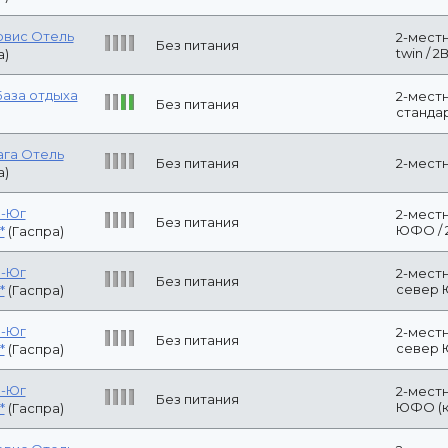
р-Юг
2-местный ст
Без питания
(квота) / 2Взр.
2*
(Гаспра)
рвис Отель
Без питания
2-местный ста
а)
рвис Отель
Без питания
2-местный стан
а)
ага Отель
Без питания
2-местный Ста
а)
База отдыха
3-местный 3-м
Без питания
2Взр.
рвис Отель
3-местный ст
Без питания
раздельными к
а)
3-местный ст
рвис Отель
Без питания
двуспальной+
а)
кроватями / 2В
р-Юг
2-местный ст
Без питания
2Взр.
2*
(Гаспра)