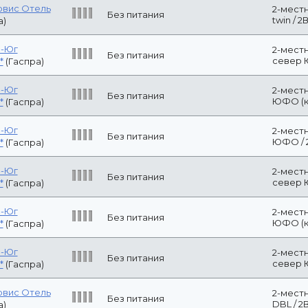
ага Отель
Без питания
2-местный Ста
а)
р-Юг
2-местный ст
Без питания
2Взр.
2*
(Гаспра)
р-Юг
2-местный ст
Без питания
/ 2Взр.
2*
(Гаспра)
Двухкомнатны
отель
Без питания
балконом / 2 
местах.
аль Гостевой
2-х местный с
Без питания
)
на основных м
Дом Тургенева
Номер "Станда
ENDOORS MINI
Без питания
взрослых на о
Анапа)
р-Юг
2-местный ст
Без питания
(квота) / 2Взр.
2*
(Гаспра)