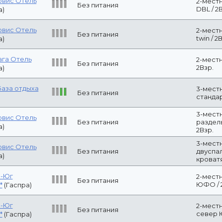
р-Юг
2-местный ст
Без питания
/ 2Взр.
2*
(Гаспра)
Комфорт (дву
-)
(Кемерово)
Без питания
(двуспальная к
-)
(Кемерово)
Без питания
Стандарт+ №3,
ага Отель
Без питания
2-местный Ста
а)
ессанс - GREEN
Эконом / 2 вз
 HOTELS 4*
Без питания
местах.
осад)
Стандарт двух
3*)
(Анапа)
Без питания
2ADL
Стандарт двух
3*)
(Анапа)
Без питания
2ADL
я