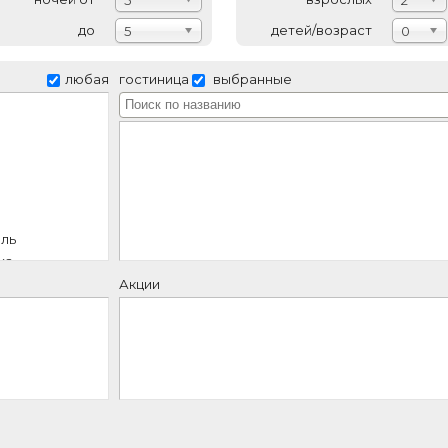
База отдыха
2-местный 2-м
Без питания
2Взр.
ага Отель
Без питания
2-местный Ста
а)
2-x местный ст
апсе)
Без питания
2ADL
рвис Отель
Без питания
2-местный ста
а)
рвис Отель
Без питания
2-местный стан
а)
р-Юг
2-местный ст
Без питания
(квота) / 2Взр.
2*
(Гаспра)
р-Юг
2-местный ст
Без питания
(квота) / 2Взр.
2*
(Гаспра)
р-Юг
2-местный ст
Без питания
2Взр.
2*
(Гаспра)