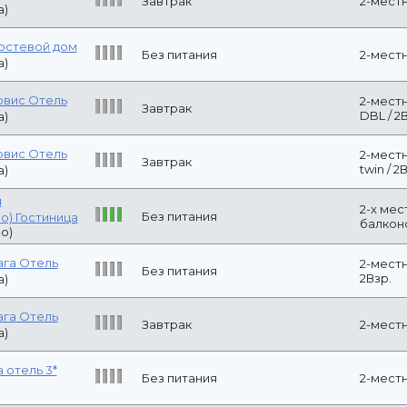
а
Двухместный с
йск) (-)
Без питания
раздельными к
ийск)
хов (-)
(Санкт-
Без питания
Стандарт (2 кр
)
ага Отель
Завтрак
2-местный Ста
а)
Гостевой дом
Без питания
2-местный дел
а)
REEN DOORS
Стандартный д
S Гостиница
Континентальный завтрак
кроватью / 2 
местах.
Стандарт (одн
-)
(Кемерово)
Без питания
2ADL
рвис Отель
Завтрак
2-местный ста
а)
рвис Отель
Завтрак
2-местный стан
а)