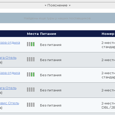
р-Юг
2-местный ст
Без питания
/ 2Взр.
2*
(Гаспра)
р-Юг
2-местный ст
Без питания
(квота) / 2Взр.
2*
(Гаспра)
р-Юг
2-местный ст
Без питания
(квота) / 2Взр.
2*
(Гаспра)
рвис Отель
Без питания
2-местный ста
а)
рвис Отель
Без питания
2-местный стан
а)
 Оренбург -
Двухместный с
RS 1*
Без питания
на основных м
)
База отдыха
2-местный 2-м
Без питания
2Взр.