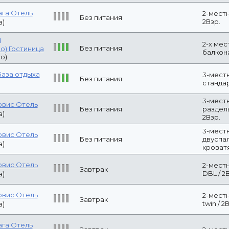
2-х мест. стан
Без питания
во) Гостиница
2Взр.
во)
База отдыха
3-местный 3-м
Без питания
2Взр.
ом Нэста -
Без питания
2-x местный э
рвис Отель
3-местный ст
Без питания
раздельными к
а)
3-местный ст
рвис Отель
Без питания
двуспальной+
а)
кроватями / 2В
рвис Отель
Завтрак
2-местный ста
а)
рвис Отель
Завтрак
2-местный стан
а)
ом Тамара -
Улучшенная ст
Без питания
)
взрослых на о