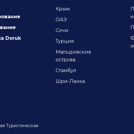
Крым
П
рование
к
ОАЭ
ование
П
Сочи
а Doruk
Ф
Турция
о
Мальдивские
острова
Стамбул
Шри-Ланка
ая Туристическая