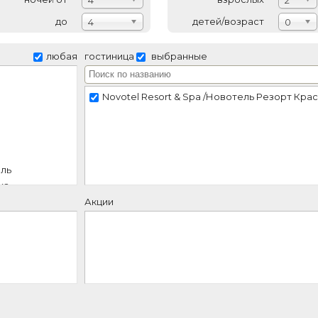
4
2
до
детей/возраст
4
0
любая
гостиница
выбранные
Novotel Resort & Spa /Новотель Резорт Крас
ель
ха
дом
Акции
й отель
ль
т
й