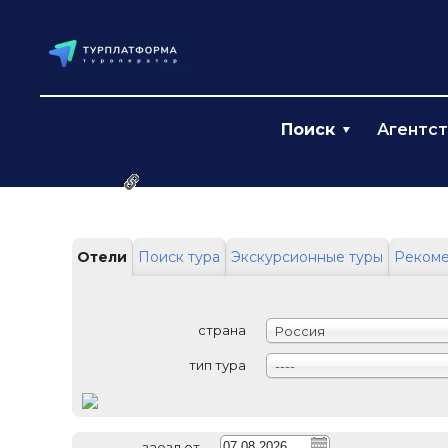
Поиск
Агентс
Ссылка на эту страницу
Отели
Поиск тура
Экскурсионные туры
Реком
страна
Россия
тип тура
----
заезд от