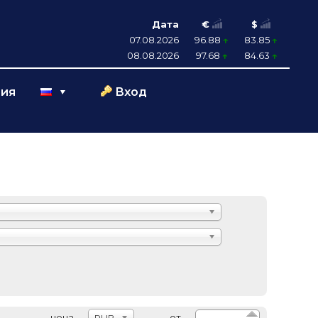
Дата
€
$
07.08.2026
96.88
83.85
08.08.2026
97.68
84.63
ция
Вход
цена
от