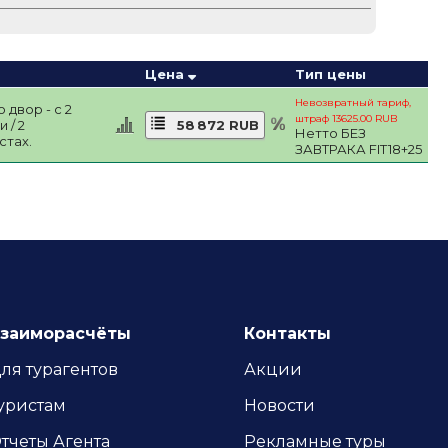
Цена
Тип цены
Невозвратный тариф,
 двор - с 2
штраф 13625.00 RUB
 / 2
58 872 RUB
Нетто БЕЗ
стах.
ЗАВТРАКА FIT18+25
заиморасчёты
Контакты
ля турагентов
Акции
уристам
Новости
тчеты Агента
Рекламные туры