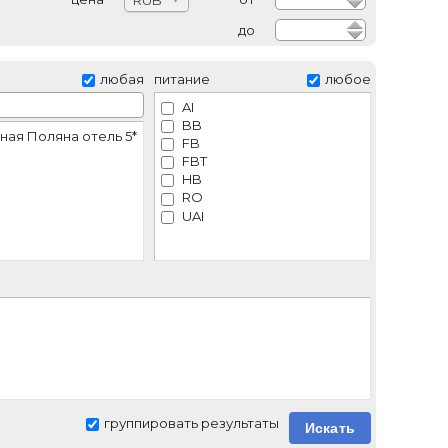
RUB
до
любая
питание
любое
AI
BB
ная Поляна отель 5*
FB
FBT
HB
RO
UAI
группировать результаты
Искать