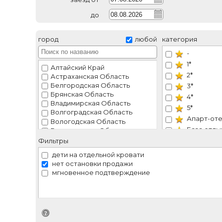
до
город
любой
категория
-
1*
Алтайский Край
2*
Астраханская Область
Белгородская Область
3*
Брянская Область
4*
Владимирская Область
5*
Волгоградская Область
Апарт-от
Вологодская Область
База отды
Воронежская Область
Ивановская Область
Гостевой 
Фильтры
Иркутская Область
Гостиница
дети на отдельной кровати
Калининградская Область
Курортны
нет остановки продажи
Калужская Область
мгновенное подтверждение
Мини-оте
Камчатский Край
Отель
Карачаево-Черкесская Республика
Кемеровская Область
Пансиона
Краснодарский Край
Санатори
Идентификатор поиска
Крым
СКК
Ленинградская Область