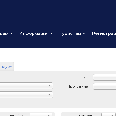
твам
Информация
Туристам
Регистра
ендуем
тур
----
Программа
----
ночей от
взрослых