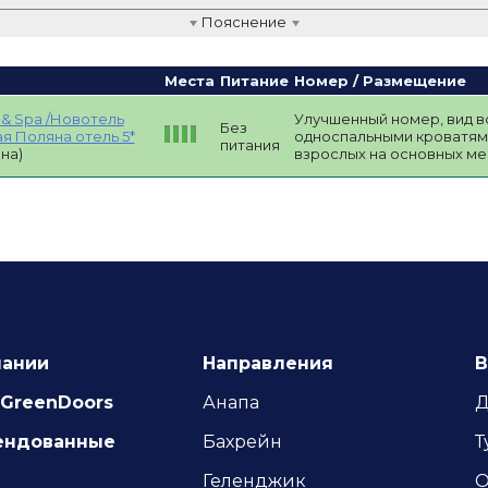
Пояснение
Места
Питание
Номер / Размещение
уем
 & Spa /Новотель
Улучшенный номер, вид во
й
Без
я Поляна отель 5*
односпальными кроватями
питания
онный
на)
взрослых на основных ме
пании
Направления
В
GreenDoors
Анапа
Д
ендованные
Бахрейн
Т
Геленджик
О