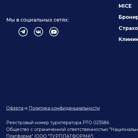
MICE
Тверская Область
Тульская Область
Брони
Тюменская Область
Мы в социальных сетях:
Ханты-Мансийский АО
Страх
Чеченская Республика
Ярославская Область
Клиник
Оферта
и
Политика конфиденциальности
Реестровый номер туроператора РТО 023586
Общество с ограниченной ответственностью "Национальн
Платформа" (ООО "ТУРПЛАТФОРМА")