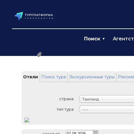
Поиск
Агентс
Ссылка на эту страницу
Отели
Поиск тура
Экскурсионные туры
Реком
страна
Таиланд
тип тура
----
заезд от