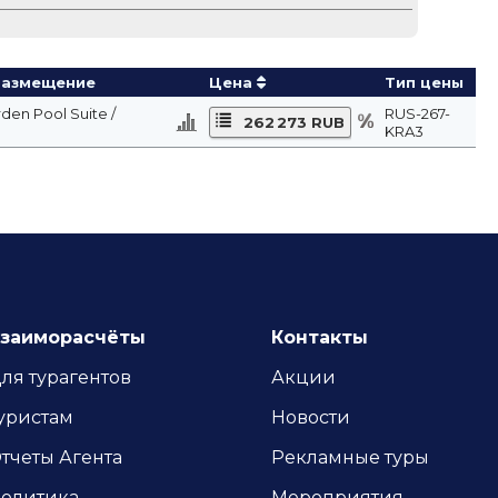
Размещение
Цена
Тип цены
den Pool Suite /
RUS-267-
262 273 RUB
KRA3
заиморасчёты
Контакты
ля турагентов
Акции
уристам
Новости
тчеты Агента
Рекламные туры
олитика
Мероприятия