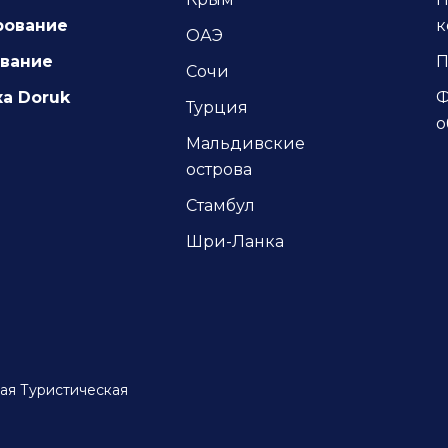
рование
к
ОАЭ
ование
П
Сочи
а Doruk
Ф
Турция
о
Мальдивские
острова
Стамбул
Шри-Ланка
ая Туристическая