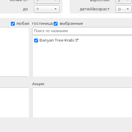
7
2
до
детей/возраст
7
0
любая
гостиница
выбранные
Banyan Tree Krabi 5*
Акции