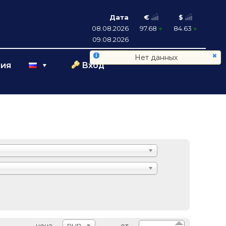
Дата
€
$
08.08.2026
97.68
84.63
09.08.2026
Нет данных
ция
Вход
цена
от