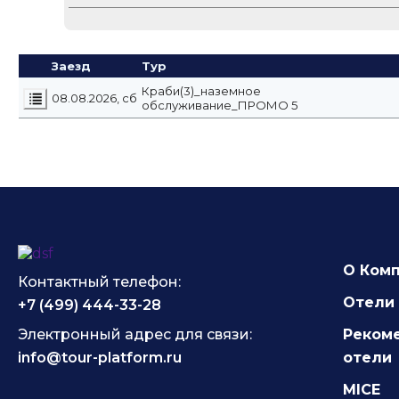
Заезд
Тур
Краби(3)_наземное
08.08.2026, сб
обслуживание_ПРОМО 5
О Ком
Контактный телефон:
Отели 
+7 (499) 444-33-28
Электронный адрес для связи:
Реком
info@tour-platform.ru
отели
MICE