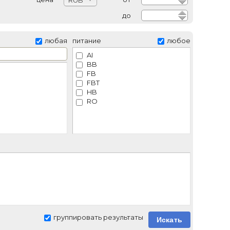
RUB
до
любая
питание
любое
AI
BB
FB
FBT
HB
RO
группировать результаты
Искать