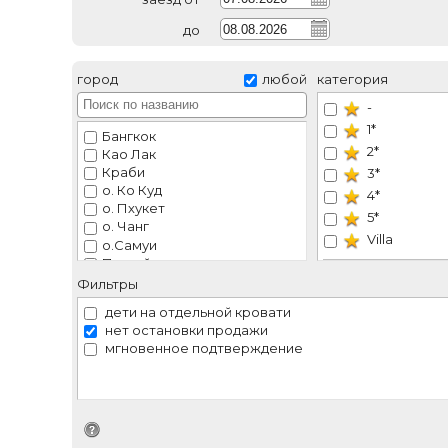
до
город
любой
категория
-
1*
Бангкок
2*
Као Лак
Краби
3*
о. Ко Куд
4*
о. Пхукет
5*
о. Чанг
Villa
о.Самуи
Паттайя
Семейный
Пханг Нга
Фильтры
Хуа Хин
дети на отдельной кровати
Чианг Май
нет остановки продажи
Чианг Рай
мгновенное подтверждение
Идентификатор поиска