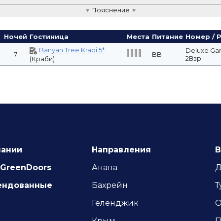
Пояснение
Ночей
Гостиница
Места
Питание
Номер / 
Banyan Tree Krabi 5*
Deluxe Gar
7
BB
2Взр.
(Краби)
пании
Направления
В
GreenDoors
Анапа
Д
ендованные
Бахрейн
Т
Геленджик
О
Крым
П