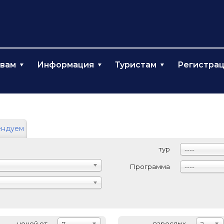
твам
Информация
Туристам
Регистра
ендуем
тур
----
Программа
----
ночей от
взрослых