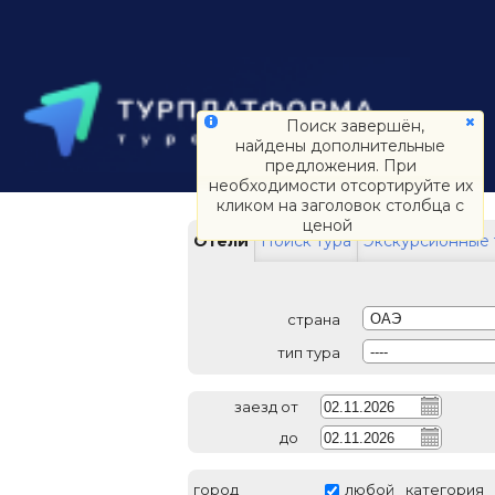
Поиск завершён,
найдены дополнительные
предложения. При
необходимости отсортируйте их
кликом на заголовок столбца с
ценой
Отели
Поиск тура
Экскурсионные 
страна
ОАЭ
тип тура
----
заезд от
до
город
любой
категория