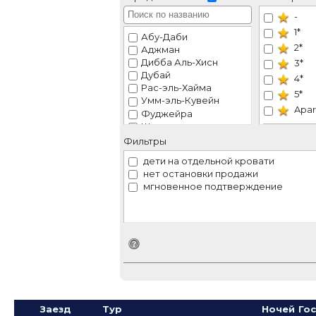
-
1*
Абу-Даби
2*
Аджман
Дибба Аль-Хисн
3*
Дубай
4*
Рас-эль-Хайма
5*
Умм-эль-Кувейн
Apar
Фуджейра
Шарджа
VIP
Эль-Айн
Фильтры
Рек
дети на отдельной кровати
нет остановки продажи
мгновенное подтверждение
Идентификатор поиска
Заезд
Тур
Ночей
Го