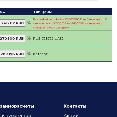
а
Тип цены
If cancelled on or before 09/10/2026, Free Cancellation., If
248 112 RUB
cancelled from 10/10/2026 to 16/10/2026, a cancellation
charge of 1376.34 will apply.
270 500 RUB
RUS-728725-UAE2
289 198 RUB
Каталог
*
 Hotels & Resorts) 5*
заиморасчёты
Контакты
ля турагентов
Акции