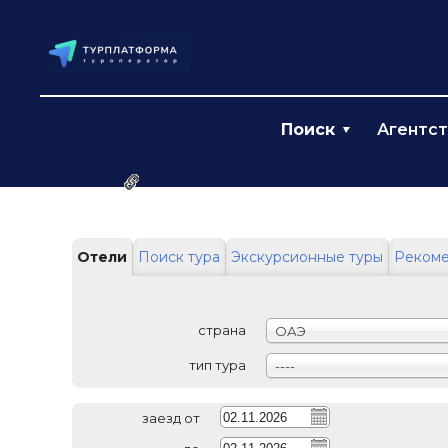
Поиск
Агентс
Ссылка на эту страницу
Отели
Поиск тура
Экскурсионные туры
Реком
страна
ОАЭ
тип тура
----
заезд от