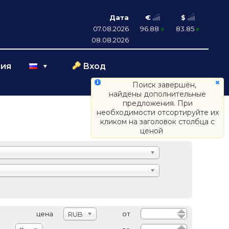
Дата
€
$
07.08.2026
96.88
83.85
08.08.2026
Поиск завершён,
ция
Вход
найдены дополнительные
предложения. При
необходимости отсортируйте их
кликом на заголовок столбца с
ценой
цена
от
RUB