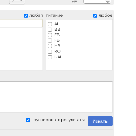
до
7
любая
питание
любое
AI
BB
FB
FBT
HB
RO
UAI
5*
группировать результаты
Искать