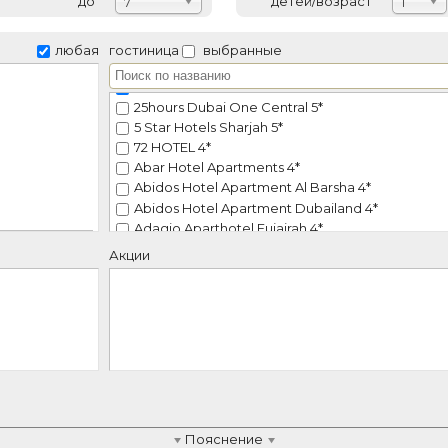
до
детей/возраст
7
1
любая
гостиница
выбранные
JA Palm Tree Court 5*
25hours Dubai One Central 5*
5 Star Hotels Sharjah 5*
72 HOTEL 4*
Abar Hotel Apartments 4*
Abidos Hotel Apartment Al Barsha 4*
Abidos Hotel Apartment Dubailand 4*
Adagio Aparthotel Fujairah 4*
Adagio Premium The Palm 4*
Акции
Address Beach Resort 5*
ем
Address Beach Resort Fujairah 5*
Address Downtown Dubai 5*
Address Dubai Mall (ex. Address Fountain Views) 
Address Grand Creek Harbour 5*
Address Montgomerie 5*
Address Sky View 5*
Admiral Plaza Hotel 3*
Ahmedia Heritage Guest House Hotel Apart
Пояснение