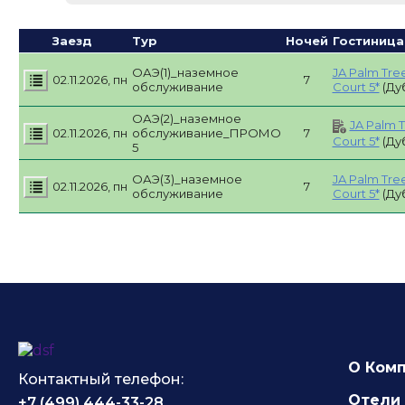
Заезд
Тур
Ночей
Гостиница
ОАЭ(1)_наземное
JA Palm Tre
02.11.2026, пн
7
обслуживание
Court 5*
(Ду
ОАЭ(2)_наземное
JA Palm 
02.11.2026, пн
обслуживание_ПРОМО
7
Court 5*
(Ду
5
ОАЭ(3)_наземное
JA Palm Tre
02.11.2026, пн
7
обслуживание
Court 5*
(Ду
О Ком
Контактный телефон:
Отели 
+7 (499) 444-33-28