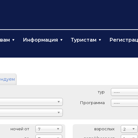
твам
Информация
Туристам
Регистра
ендуем
тур
----
Программа
----
ночей от
взрослых
7
2