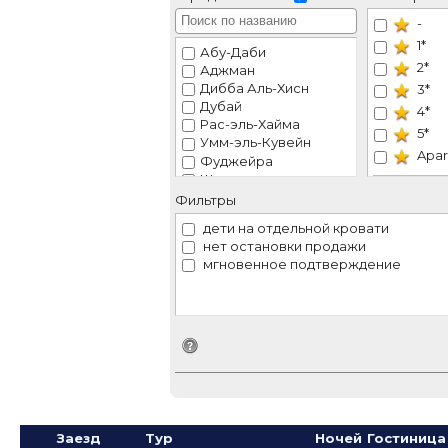
-
1*
Абу-Даби
2*
Аджман
Дибба Аль-Хисн
3*
Дубай
4*
Рас-эль-Хайма
5*
Умм-эль-Кувейн
Apar
Фуджейра
Шарджа
VIP
Эль-Айн
Фильтры
Рек
дети на отдельной кровати
нет остановки продажи
мгновенное подтверждение
Идентификатор поиска
Заезд
Тур
Ночей
Гостиница