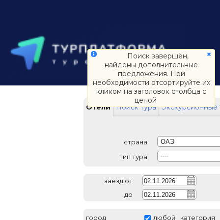
Поиск завершён,
найдены дополнительные
предложения. При
необходимости отсортируйте их
кликом на заголовок столбца с
ценой
Отели
Поиск тура
Экскурсионные 
страна
ОАЭ
тип тура
----
заезд от
до
город
любой
категория