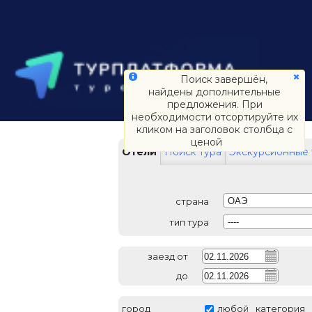
Поиск завершён,
найдены дополнительные
предложения. При
необходимости отсортируйте их
кликом на заголовок столбца с
ценой
Отели
Поиск тура
Экскурсионные 
страна
ОАЭ
тип тура
----
заезд от
до
город
любой
категория