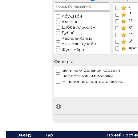
-
1*
Абу-Даби
2*
Аджман
Дибба Аль-Хисн
3*
Дубай
4*
Рас-эль-Хайма
5*
Умм-эль-Кувейн
Apar
Фуджейра
Шарджа
VIP
Эль-Айн
Фильтры
Рек
дети на отдельной кровати
нет остановки продажи
мгновенное подтверждение
Идентификатор поиска
Заезд
Тур
Ночей
Гости