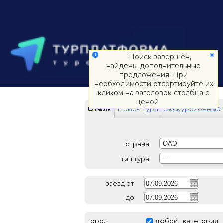
Поиск завершён,
найдены дополнительные
предложения. При
необходимости отсортируйте их
кликом на заголовок столбца с
ценой
Отели
Поиск тура
Экскурсионные 
страна
ОАЭ
тип тура
----
заезд от
до
город
любой
категория