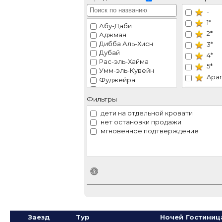
-
1*
Абу-Даби
2*
Аджман
Дибба Аль-Хисн
3*
Дубай
4*
Рас-эль-Хайма
5*
Умм-эль-Кувейн
Apar
Фуджейра
Шарджа
VIP
Эль-Айн
Фильтры
Рек
дети на отдельной кровати
нет остановки продажи
мгновенное подтверждение
Идентификатор поиска
Заезд
Тур
Ночей
Гостиниц