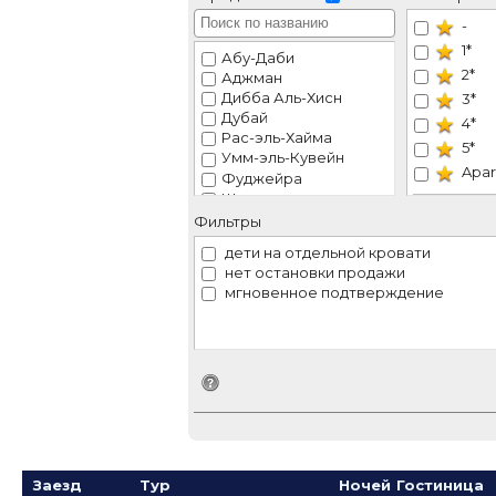
-
1*
Абу-Даби
2*
Аджман
Дибба Аль-Хисн
3*
Дубай
4*
Рас-эль-Хайма
5*
Умм-эль-Кувейн
Apar
Фуджейра
Шарджа
VIP
Эль-Айн
Фильтры
Рек
дети на отдельной кровати
нет остановки продажи
мгновенное подтверждение
Идентификатор поиска
Заезд
Тур
Ночей
Гостиница