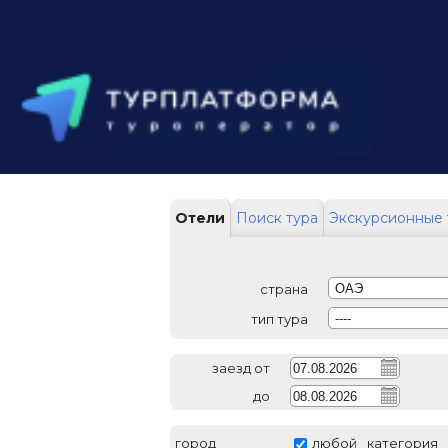
Отели
Поиск тура
Экскурсионные 
страна
ОАЭ
тип тура
----
заезд от
до
город
любой
категория