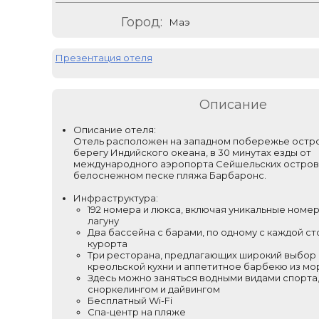
Город:
Маэ
Презентация отеля
Описание
Описание отеля:
Отель расположен на западном побережье остро
берегу Индийского океана, в 30 минутах езды от
международного аэропорта Сейшельских остров
белоснежном песке пляжа Барбаронс.
Инфраструктура:
192 номера и люкса, включая уникальные номер
лагуну
Два бассейна с барами, по одному с каждой с
курорта
Три ресторана, предлагающих широкий выбор 
креольской кухни и аппетитное барбекю из м
Здесь можно заняться водными видами спорта
сноркелингом и дайвингом
Бесплатный Wi-Fi
Спа-центр на пляже