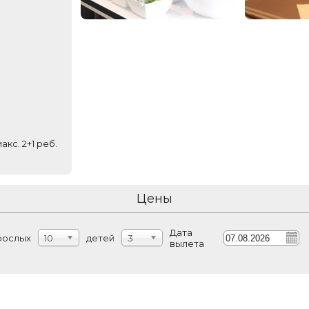
акс. 2+1 реб.
Цены
Дата
рослых
10
детей
3
вылета