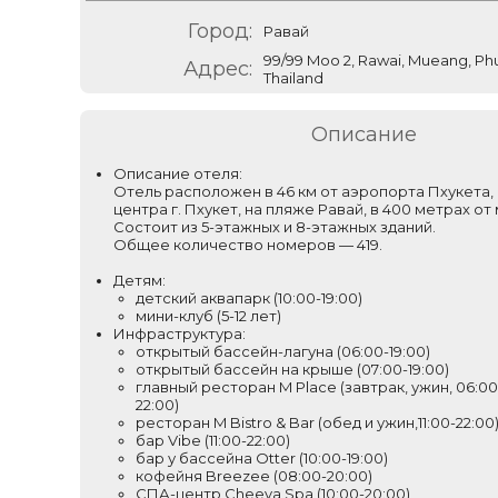
Город:
Равай
99/99 Moo 2, Rawai, Mueang, Ph
Адрес:
Thailand
Описание
Описание отеля:
Отель расположен в 46 км от аэропорта Пхукета, в
центра г. Пхукет, на пляже Равай, в 400 метрах от
Состоит из 5-этажных и 8-этажных зданий.
Общее количество номеров — 419.
Детям:
детский аквапарк (10:00-19:00)
мини-клуб (5-12 лет)
Инфраструктура:
открытый бассейн-лагуна (06:00-19:00)
открытый бассейн на крыше (07:00-19:00)
главный ресторан M Place (завтрак, ужин, 06:00-1
22:00)
ресторан M Bistro & Bar (обед и ужин,11:00-22:00
бар Vibe (11:00-22:00)
бар у бассейна Otter (10:00-19:00)
кофейня Breezee (08:00-20:00)
СПА-центр Cheeva Spa (10:00-20:00)