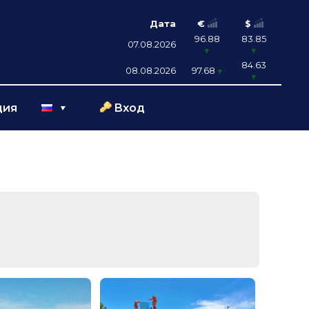
Дата
€
$
96.88
83.85
07.08.2026
84.63
08.08.2026
97.68
ция
Вход