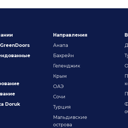
пании
Направления
В
GreenDoors
Анапа
Д
ендованные
Бахрейн
Т
Геленджик
О
Крым
П
рование
к
ОАЭ
ование
П
Сочи
а Doruk
Ф
Турция
о
Мальдивские
острова