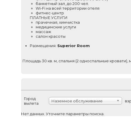
банкетный зал, до 200 чел.
Wi-Fi на всей территории отеля
фитнес-центр
ПЛАТНЫЕ УСЛУГИ
прачечная, химчистка
медицинские услуги
массаж
салон красоты
Размещения:
Superior Room
Площадь 30 кв. м, спальня (2 односпальные кровати), м
Город
Наземное обслуживание
вз
вылета
Нет данных. Уточните параметры поиска.