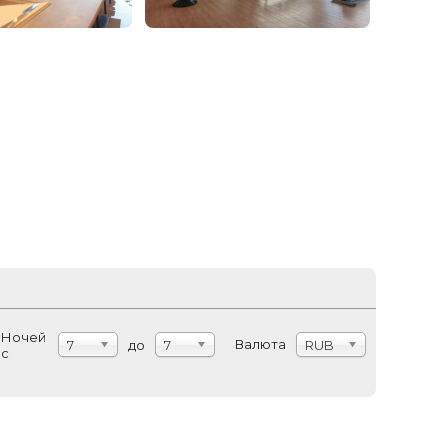
Ночей
Валюта
7
до
7
RUB
с