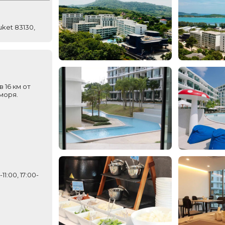
uket 83130,
 16 км от
 моря.
1:00, 17:00-
)