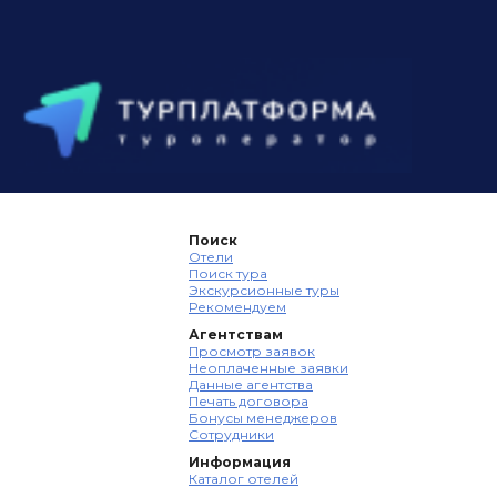
Поиск
Отели
Поиск тура
Экскурсионные туры
Рекомендуем
Агентствам
Просмотр заявок
Неоплаченные заявки
Данные агентства
Печать договора
Бонусы менеджеров
Сотрудники
Информация
Каталог отелей