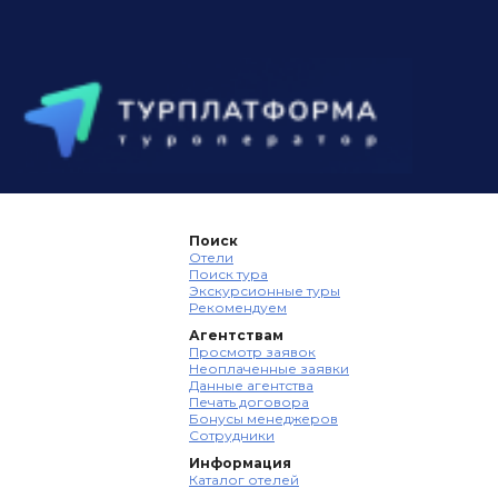
Поиск
Отели
Поиск тура
Экскурсионные туры
Рекомендуем
Агентствам
Просмотр заявок
Неоплаченные заявки
Данные агентства
Печать договора
Бонусы менеджеров
Сотрудники
Информация
Каталог отелей